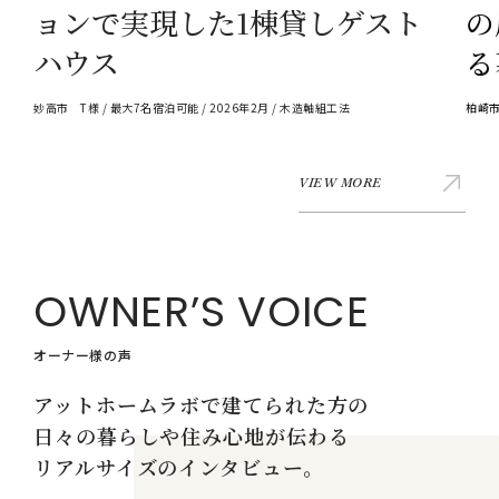
ョンで実現した1棟貸しゲスト
の
ハウス
る
妙高市 T様 / 最大7名宿泊可能 / 2026年2月 / 木造軸組工法
柏崎市
VIEW MORE
OWNER’S VOICE
オーナー様の声
アットホームラボで建てられた方の
日々の暮らしや住み心地が伝わる
リアルサイズのインタビュー。