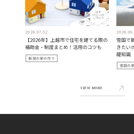
2026.07.02
2026.06
【2026年】上越市で住宅を建てる際の
雪国で
補助金・制度まとめ！活用のコツも
きたい
礎知識
新潟の家の作り
雪国の
VIEW MORE