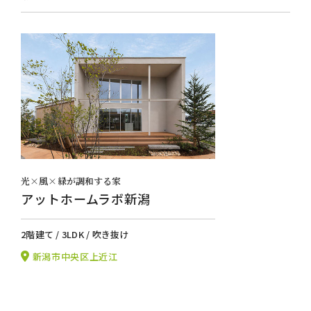
光×風×緑が調和する家
アットホームラボ新潟
2階建て / 3LDK / 吹き抜け
新潟市中央区上近江