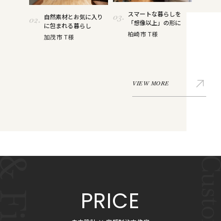
スマートな暮らしを
03.
自然素材とお気に入り
02.
「想像以上」の形に
に包まれる暮らし
柏崎市 T様
加茂市 T様
VIEW MORE
PRICE