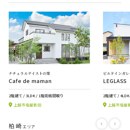
ナチュラルテイストの家
ビルドインガレ
Cafe de maman
LEGLASS
2階建て / 3LDK / 1階完結間取り
2階建て / 4LD
上越市塩屋新田
上越市塩屋
柏崎
エリア