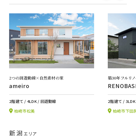
2つの回遊動線×自然素材の家
築30年フルリ
ameiro
RENOBA
2階建て / 4LDK / 回遊動線
2階建て / 3LD
柏崎市松美
柏崎市下田
新潟
エリア