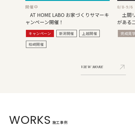
開催中
8/8-9/6
AT HOME LABO お家づくりサマーキ
土間リ
ャンペーン開催！
がある
キャンペーン
新潟開催
上越開催
完成見
柏崎開催
VIEW MORE
WORKS
施工事例