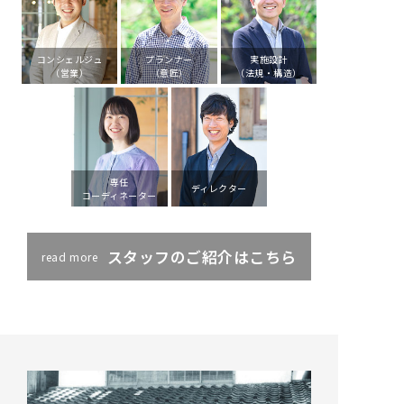
コンシェルジュ
プランナー
実施設計
（営業）
（意匠）
（法規・構造）
専任
ディレクター
コーディネーター
スタッフのご紹介はこちら
read more