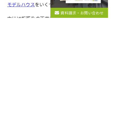
モデルハウス
をいくつかございます。
資料請求・お問い合わせ
中には板張りの天井を採用しているモデルハ
ウスもございますので、ぜひ一度足をお運び
ください。
【関連記事】
造作洗面台とは？メリット・デ
メリットや後悔しないためのポイントをあわ
せてご紹介
【関連記事】
リビング階段のメリット・デメ
リットとは？後悔しないための対策も解説
【関連記事】
漆喰(しっくい）壁のメリット
やデメリットとは？後悔しないためのポイン
トを解説