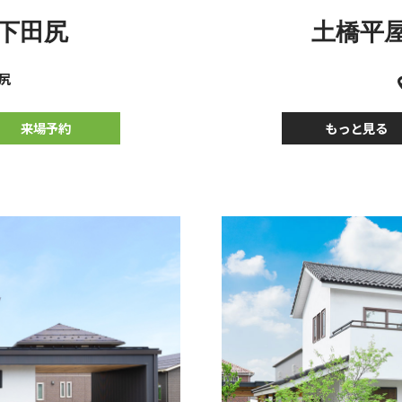
土橋平
E下田尻
尻
もっと見る
来場予約