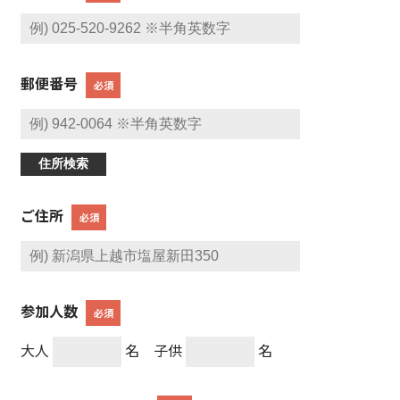
郵便番号
必須
住所検索
ご住所
必須
参加人数
必須
大人
名 子供
名