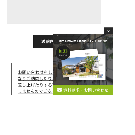
お問い合わせをしたからといって、いき
なりご訪問したり、
売り込みのお電話を
差し上げたりする等の強引な営業はいた
資料請求・お問い合わせ
しませんのでご安心ください。
お問い合わせフォームから送信ができな
い場合、
お手数ですが下記アドレスに直
接メールをお送りください。
yoyaku@athomelabo.jp
[ 個人情報保護について ]
当社は個人情